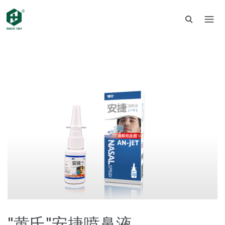
"黄氏"安捷喷鼻液