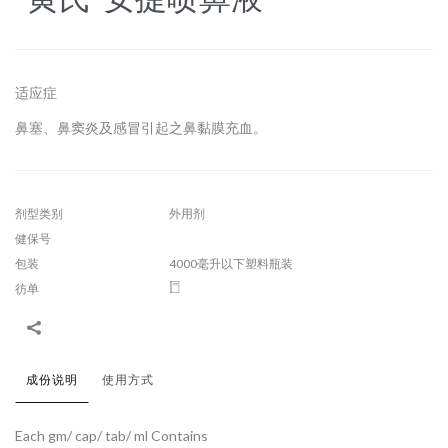
适应症
鼻塞、鼻窦炎及感冒引起之鼻黏膜充血。
剂型类别
外用剂
健保号
包装
4000毫升以下塑料瓶装
彷单
成份说明
使用方式
Each gm/ cap/ tab/ ml Contains