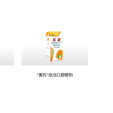
"黄氏"欣洁口腔喷剂
"黄氏"舒