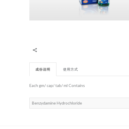
成份说明
使用方式
Each gm/ cap/ tab/ ml Contains
Benzydamine Hydrochloride