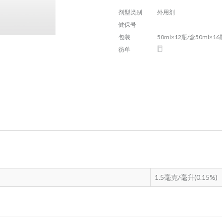
剂型类别
外用剂
健保号
包装
50ml×12瓶/盒50ml×16
彷单
1.5毫克/毫升(0.15%)