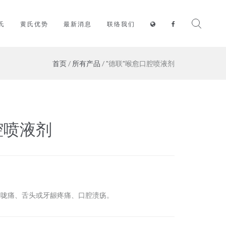
氏
黄氏优势
最新消息
联络我们
首页
/
所有产品
/ "德联"喉愈口腔喷液剂
腔喷液剂
喉咙痛、舌头或牙龈疼痛、口腔溃疡。