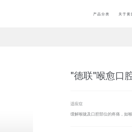
产品分类
关于黄
"德联"喉愈口
适应症
缓解喉咙及口腔部位的疼痛，如