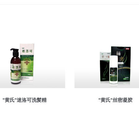
"黄氏"迷洛可洗髪精
"黄氏"丝密凝胶