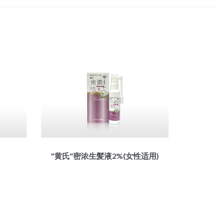
"黄氏"密浓生髪液2%(女性适用)