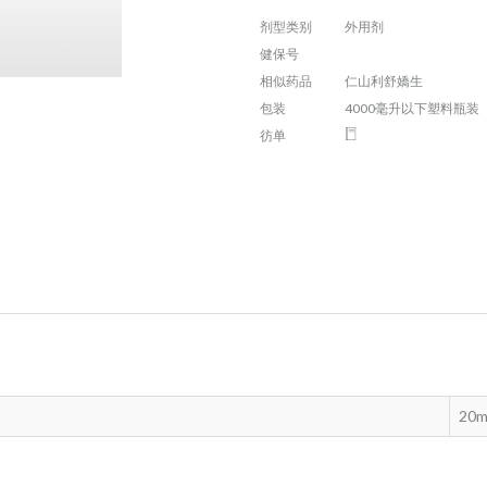
剂型类别
外用剂
健保号
相似药品
仁山利舒嬌生
包装
4000毫升以下塑料瓶装
彷单
20