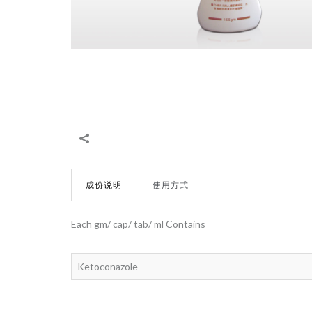
成份说明
使用方式
Each gm/ cap/ tab/ ml Contains
Ketoconazole