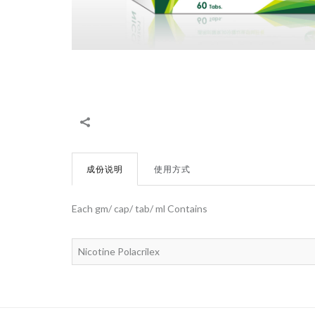
成份说明
使用方式
Each gm/ cap/ tab/ ml Contains
Nicotine Polacrilex