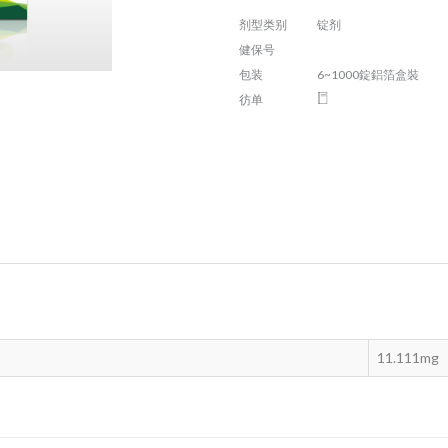
剂型类别
锭剂
健保号
包装
6~1000錠鋁箔盒裝
彷单
11.111mg