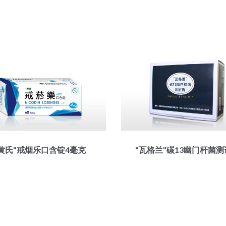
"黄氏"戒烟乐口含锭4毫克
"瓦格兰"碳13幽门杆菌测