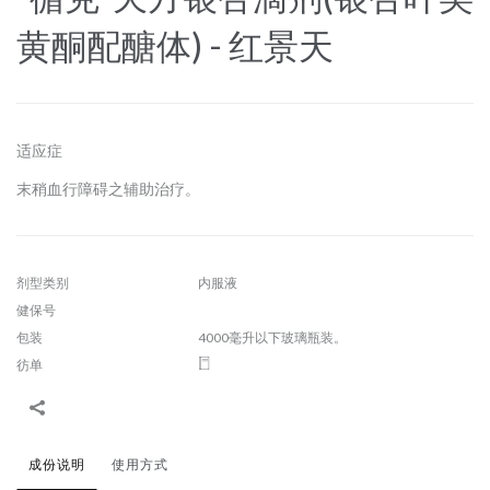
黄酮配醣体) - 红景天
适应症
末稍血行障碍之辅助治疗。
剂型类别
内服液
健保号
包装
4000毫升以下玻璃瓶装。
彷单
成份说明
使用方式