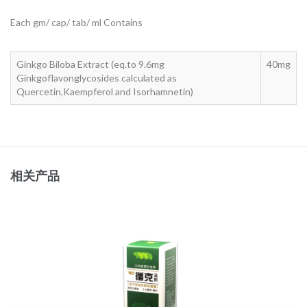
Each gm/ cap/ tab/ ml Contains
Ginkgo Biloba Extract (eq.to 9.6mg
40mg
Ginkgoflavonglycosides calculated as
Quercetin,Kaempferol and Isorhamnetin)
相关产品