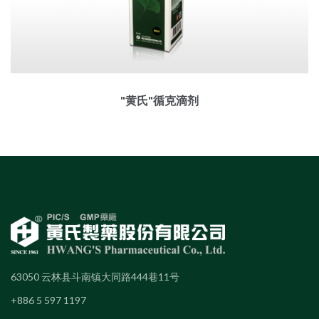
"黄氏"循克滴剂
63050 云林县斗南镇大同路444巷11号
+886 5 597 1197