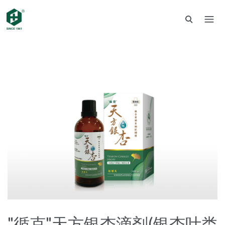
"循克"天方银杏滴剂(银杏叶类