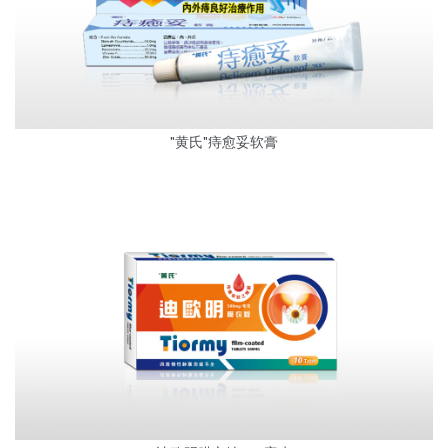
"黄氏"痔愈妥软膏