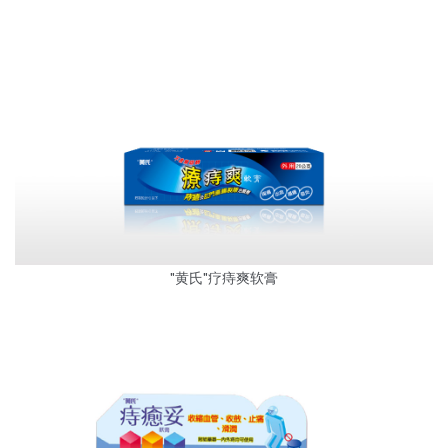
"黄氏"疗痔爽软膏