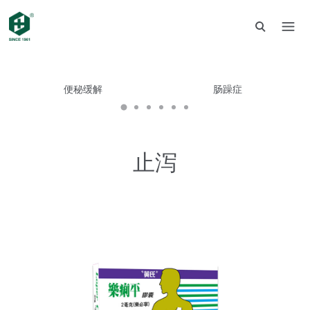
便秘缓解
肠躁症
止泻