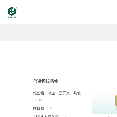
代谢系统药物
维生素、补血、强肝剂、其他
/
15
降血糖
/
3
副肾皮质荷尔蒙
/
1