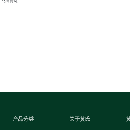
氏"克痛捷锭
产品分类
关于黄氏