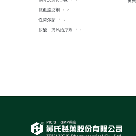
"黄
抗血脂肪剂
/
2
性荷尔蒙
/
8
尿酸、痛风治疗剂
/
1