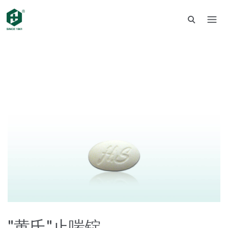
"黄氏"止喘锭