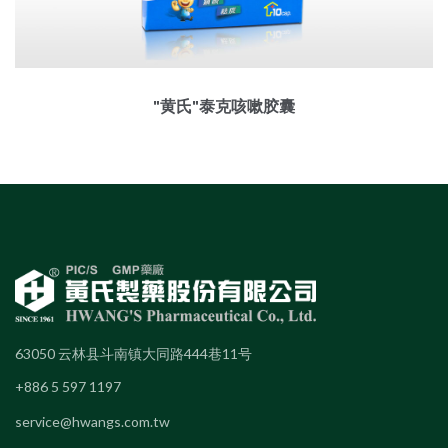
"黄氏"泰克咳嗽胶囊
63050 云林县斗南镇大同路444巷11号
+886 5 597 1197
service@hwangs.com.tw