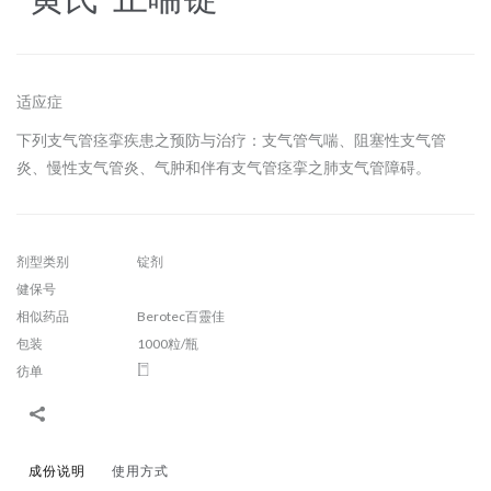
适应症
下列支气管痉挛疾患之预防与治疗：支气管气喘、阻塞性支气管
炎、慢性支气管炎、气肿和伴有支气管痉挛之肺支气管障碍。
剂型类别
锭剂
健保号
相似药品
Berotec百靈佳
包装
1000粒/瓶
彷单
成份说明
使用方式