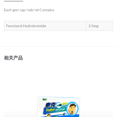
Each gm/ cap/ tab/ ml Contains
Fenoterol Hydrobromide
2.5mg
相关产品