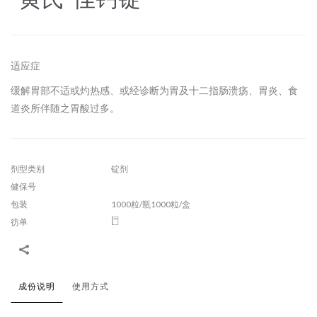
适应症
缓解胃部不适或灼热感、或经诊断为胃及十二指肠溃疡、胃炎、食
道炎所伴随之胃酸过多。
剂型类别
锭剂
健保号
包装
1000粒/瓶1000粒/盒
彷单
成份说明
使用方式