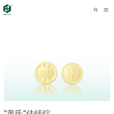
"黄氏"佳钙锭