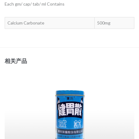
Each gm/ cap/ tab/ ml Contains
Calcium Carbonate
500mg
相关产品