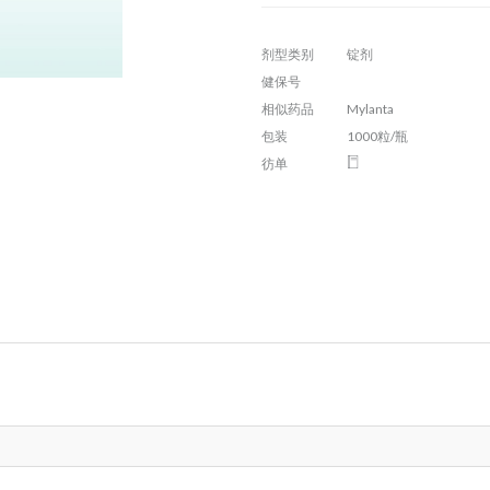
剂型类别
锭剂
健保号
相似药品
Mylanta
包装
1000粒/瓶
彷单