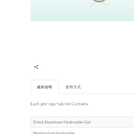
成份说明
使用方式
Each gm/ cap/ tab/ ml Contains
Dried Aluminum Hydroxide Gel
Magnesium Hydorxide