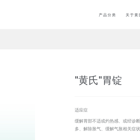
产品分类
关于黄
"黄氏"胃锭
适应症
缓解胃部不适或灼热感、或经诊
多、解除胀气、缓解气胀相关症