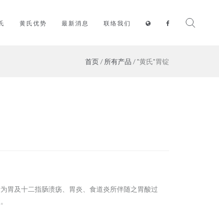
氏
黄氏优势
最新消息
联络我们
首页
/
所有产品
/ "黄氏"胃锭
断为胃及十二指肠溃疡、胃炎、食道炎所伴随之胃酸过
状。