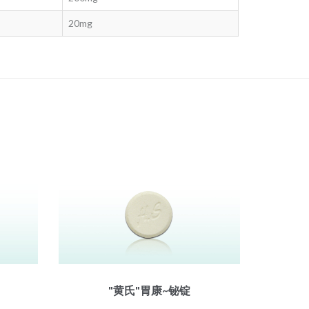
20mg
"黄氏"胃康~铋锭