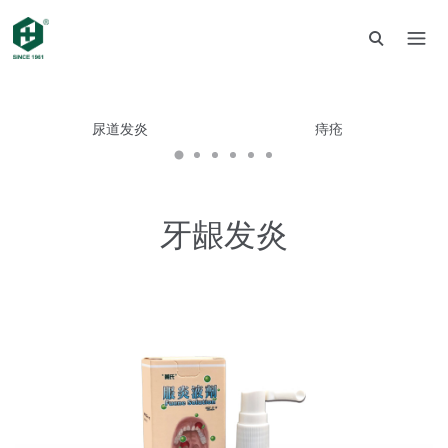
尿道发炎
痔疮
牙龈发炎