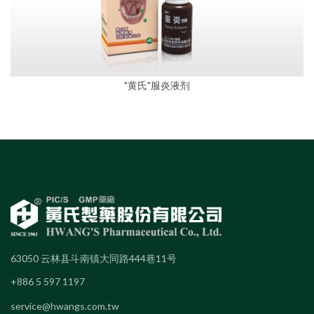
"黄氏"服炎液剂
63050 云林县斗南镇大同路444巷11号
+886 5 597 1197
service@hwangs.com.tw