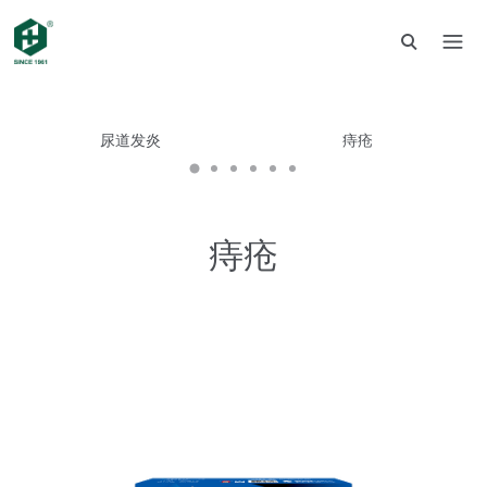
尿道发炎
痔疮
痔疮