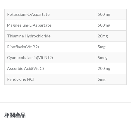
Potassium-L-Aspartate
500mg
Magnesium-L-Aspartate
500mg
Thiamine Hydrochloride
20mg
Riboflavin(Vit B2)
5mg
Cyanocobalamin(Vit B12)
5mcg
Ascorbic Acid(Vit C)
200mg
Pyridoxine HCI
5mg
相關產品