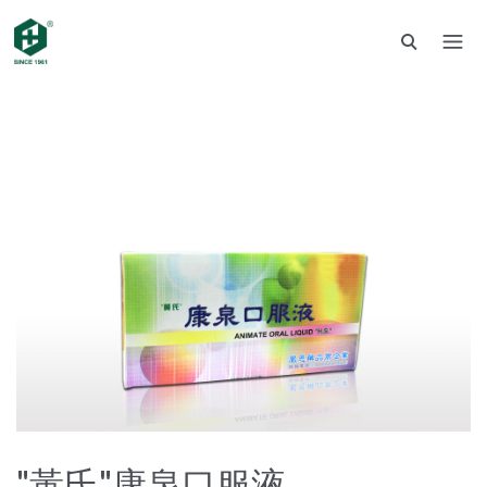
"黃氏"康泉口服液