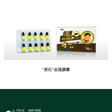
"黃氏"金蒲膠囊