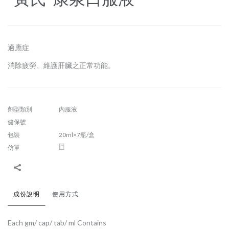
適應症
消除疲勞、維護肝臟之正常功能。
劑型類別
內服液
健保號
包裝
20ml×7瓶/盒
仿單
成份說明
使用方式
Each gm/ cap/ tab/ ml Contains