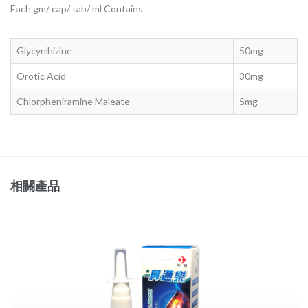
Each gm/ cap/ tab/ ml Contains
Glycyrrhizine
50mg
Orotic Acid
30mg
Chlorpheniramine Maleate
5mg
相關產品