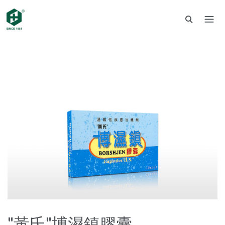
"黃氏"博濕鎮膠囊