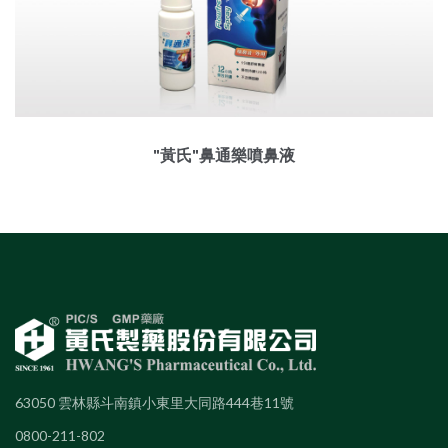
"黃氏"鼻通樂噴鼻液
63050 雲林縣斗南鎮小東里大同路444巷11號
0800-211-802