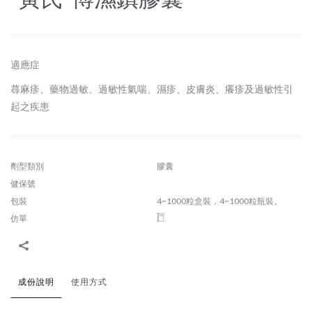
適應症
蕁麻疹、藥物過敏、過敏性氣喘、濕疹、皮膚炎、癢疹及過敏性引
起之疾患
劑型類別
膠囊
健保號
包裝
4~1000粒盒裝，4~1000粒瓶裝。
仿單
成份說明
使用方式