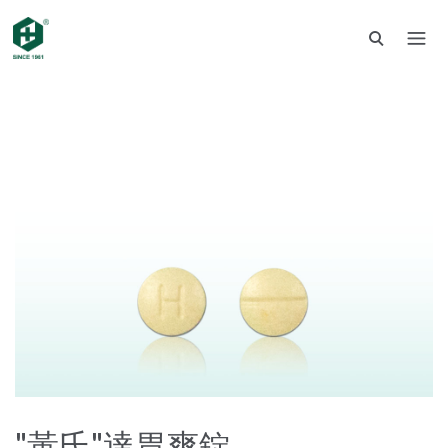
"黃氏"達胃爽錠