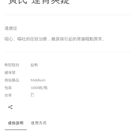
適應症
噁心、嘔吐的症狀治療，糖尿病引起的胃腸蠕動異常。
劑型類別
錠劑
健保號
相似藥品
Motilium
包裝
1000粒/瓶
仿單
成份說明
使用方式