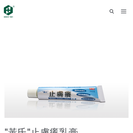
"黃氏"止膚癢乳膏