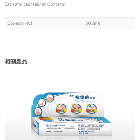
Each gm/ cap/ tab/ ml Contains
Doxepin HCl
50.0mg
相關產品