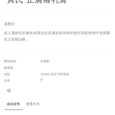
適應症
成人濕疹性皮膚炎(如異位性皮膚炎或單純性慢性苔蘚)所致中度搔癢
症之短期治療。
劑型類別
外用劑
健保號
包裝
1000公克以下軟管裝
仿單
成份說明
使用方式