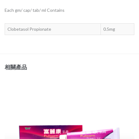
Each gm/ cap/ tab/ ml Contains
Clobetasol Propionate
0.5mg
相關產品