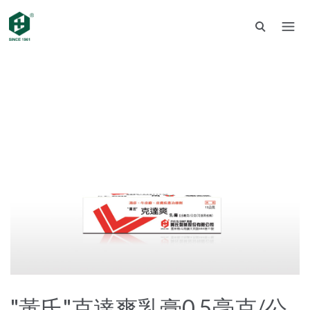
"黃氏"克達爽乳膏0.5毫克/公