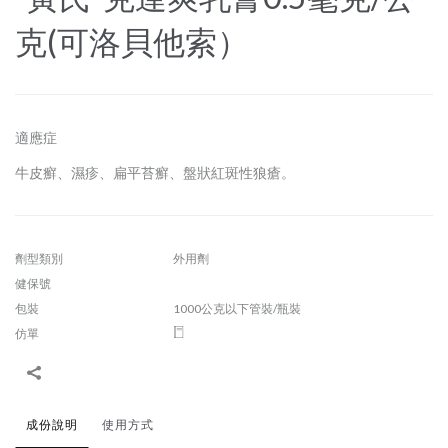
克(可洛貝他索）
適應症
牛皮癬、濕疹、扁平苔癬、盤狀紅斑性狼瘡。
劑型類別
外用劑
健保號
包裝
1000公克以下管裝/瓶裝
仿單
成份說明
使用方式