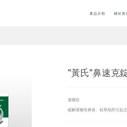
產品分類
關於黃
"黃氏"鼻速克
適應症
緩解過敏性鼻炎、枯草熱所引起之