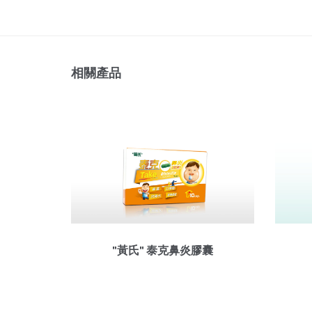
相關產品
"黃氏" 泰克鼻炎膠囊