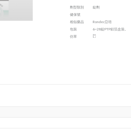
劑型類別
錠劑
健保號
相似藥品
Rondec亞培
包裝
6~28錠PTP鋁箔盒裝。
仿單