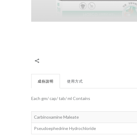
成份說明
使用方式
Each gm/ cap/ tab/ ml Contains
Carbinoxamine Maleate
Pseudoephedrine Hydrochloride