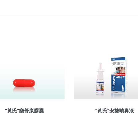
"黃氏"樂舒康膠囊
"黃氏"安捷噴鼻液