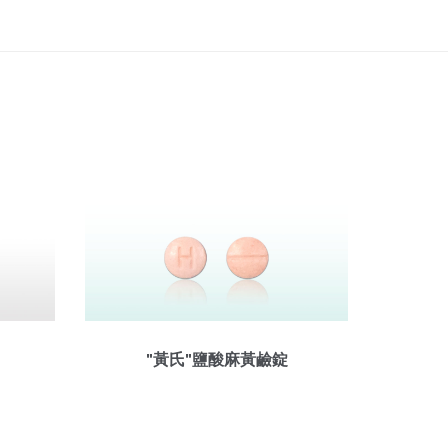
"黃氏"鹽酸麻黃鹼錠