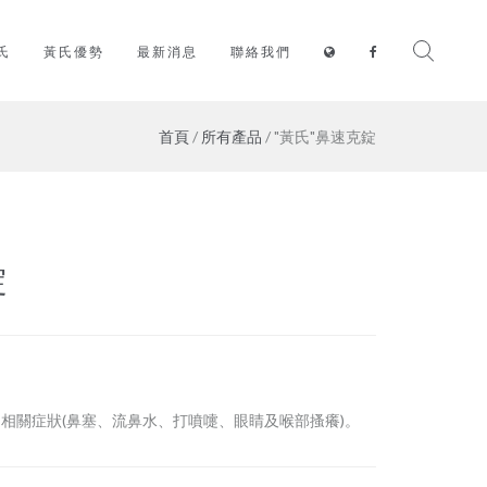
氏
黃氏優勢
最新消息
聯絡我們
首頁
/
所有產品
/ "黃氏"鼻速克錠
錠
相關症狀(鼻塞、流鼻水、打噴嚏、眼睛及喉部搔癢)。