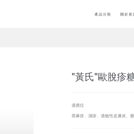
產品分類
關於黃
"黃氏"歐脫疹
適應症
蕁麻疹、濕疹、過敏性皮膚炎、