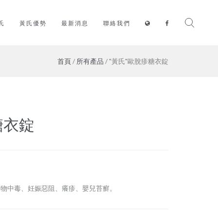
氏
黃氏優勢
最新消息
聯絡我們
首頁
/
所有產品
/ "黃氏"歐脫疹糖衣錠
糖衣錠
藥物中毒、妊娠惡阻、癢疹、嬰兒苔癬。