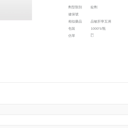
劑型類別
錠劑
健保號
相似藥品
品敏肝寧五洲
包裝
1000'S/瓶
仿單