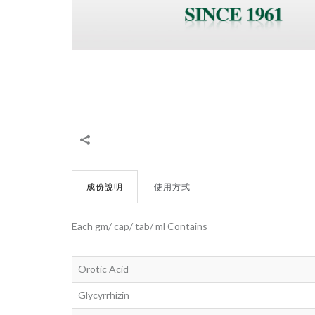
成份說明
使用方式
Each gm/ cap/ tab/ ml Contains
Orotic Acid
Glycyrrhizin