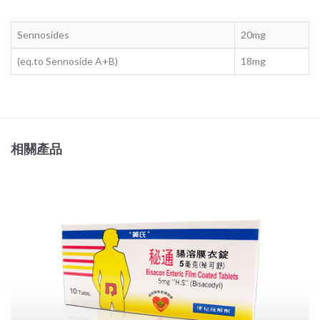
Sennosides
20mg
(eq.to Sennoside A+B)
18mg
相關產品