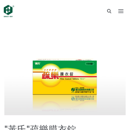
"黃氏"疏樂膜衣錠