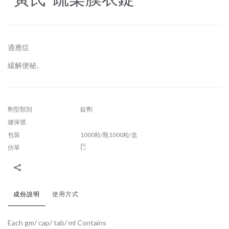
適應症
緩解便秘。
劑型類別
錠劑
健保號
包裝
1000粒/瓶1000粒/盒
仿單
成份說明
使用方式
Each gm/ cap/ tab/ ml Contains