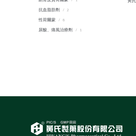
"黃
抗血脂肪劑
/
2
性荷爾蒙
/
8
尿酸、痛風治療劑
/
1