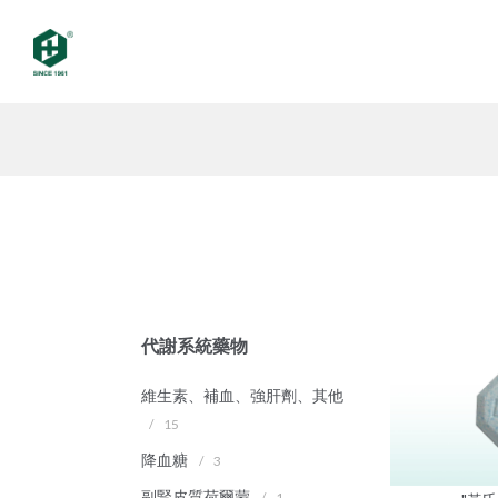
代謝系統藥物
維生素、補血、強肝劑、其他
/
15
降血糖
/
3
副腎皮質荷爾蒙
/
1