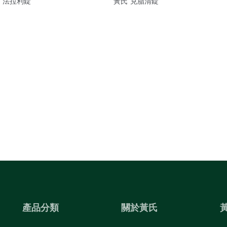
氏"法拉利錠
"黃氏"克脂清錠
產品分類
關於黃氏