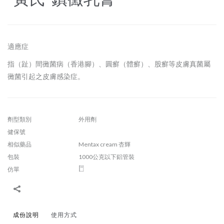
適應症
指（趾）間黴菌病（香港腳）、圓癬（體癬）、股癬等皮膚真菌屬
黴菌引起之皮膚感染症。
劑型類別
外用劑
健保號
相似藥品
Mentax cream 杏輝
包裝
1000公克以下鋁管裝
仿單
成份說明
使用方式