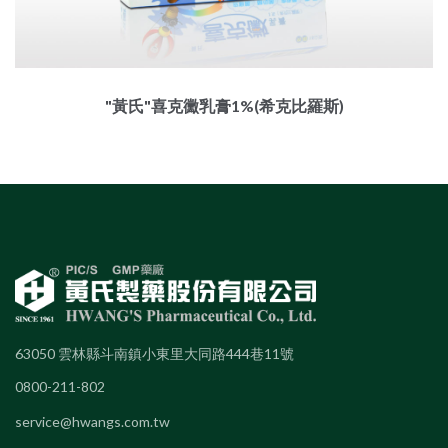
"黃氏"喜克黴乳膏1%(希克比羅斯)
63050 雲林縣斗南鎮小東里大同路444巷11號
0800-211-802
service@hwangs.com.tw