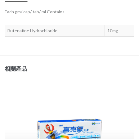
Each gm/ cap/ tab/ ml Contains
Butenafine Hydrochloride
10mg
相關產品