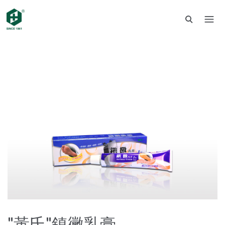
"黃氏"鎮黴乳膏