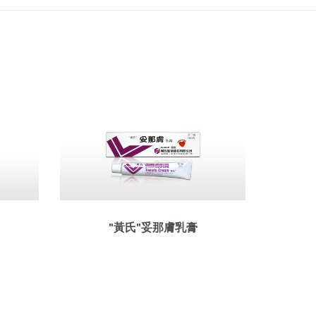
"黃氏"妥那膚乳膏