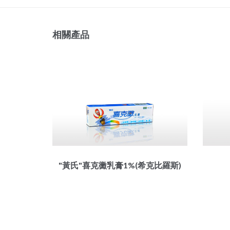
相關產品
"黃氏"喜克黴乳膏1%(希克比羅斯)