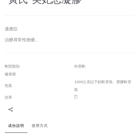
適應症
治療尋常性痤瘡。
劑型類別
外用劑
健保號
1000公克以下鋁軟管裝、塑膠軟管
包裝
裝
仿單
成份說明
使用方式