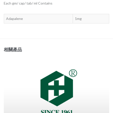
Each gm/ cap/ tab/ ml Contains
Adapalene
1mg
相關產品