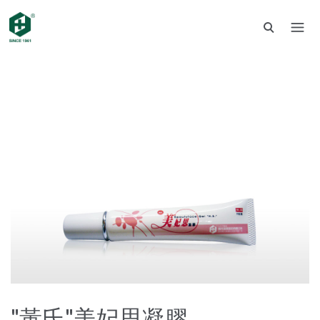
"黃氏"美妃思凝膠