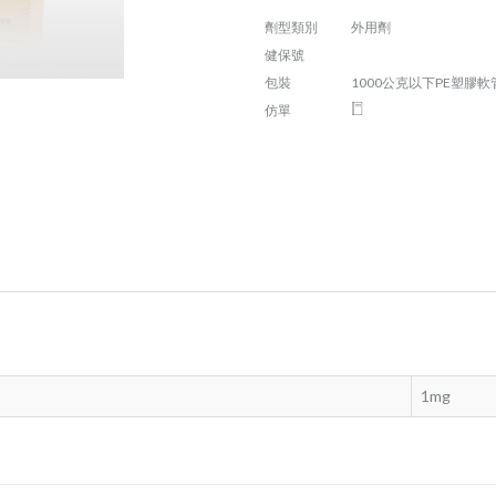
劑型類別
外用劑
健保號
包裝
1000公克以下PE塑膠軟
仿單
1mg