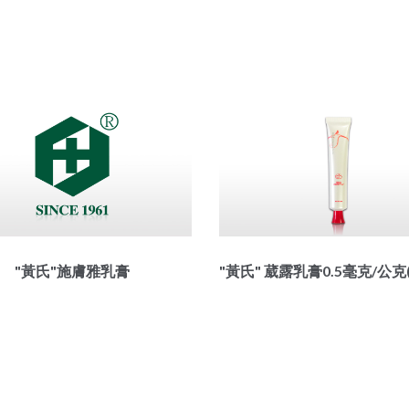
"黃氏"施膚雅乳膏
"黃氏" 葳露乳膏0.5毫克/公克