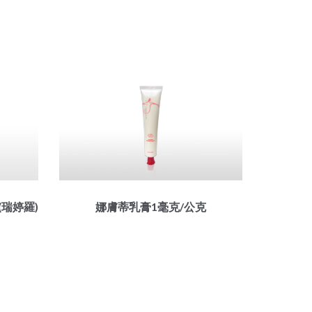
(瑞婷羅)
娜膚蒂乳膏1毫克/公克