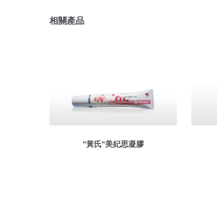
相關產品
"黃氏"美妃思凝膠