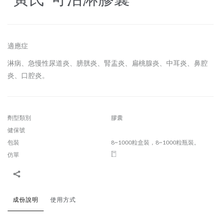
適應症
淋病、急慢性尿道炎、膀胱炎、腎盂炎、扁桃腺炎、中耳炎、鼻腔
炎、口腔炎。
劑型類別
膠囊
健保號
包裝
8~1000粒盒裝，8~1000粒瓶裝。
仿單
成份說明
使用方式