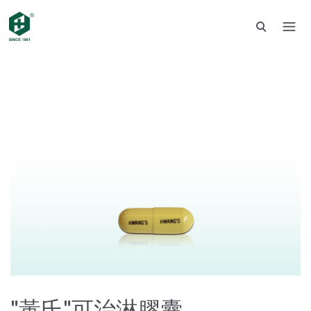
"黃氏"可治淋膠囊