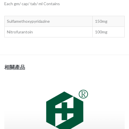
Each gm/ cap/ tab/ ml Contains
Sulfamethoxypyridazine
150mg
Nitrofurantoin
100mg
相關產品