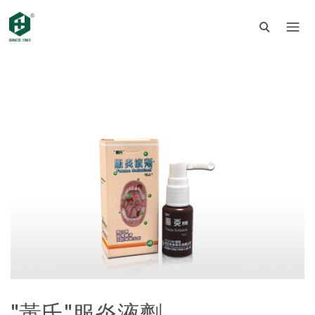
"黃氏"服炎液劑