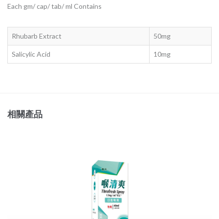
Each gm/ cap/ tab/ ml Contains
Rhubarb Extract
50mg
Salicylic Acid
10mg
相關產品