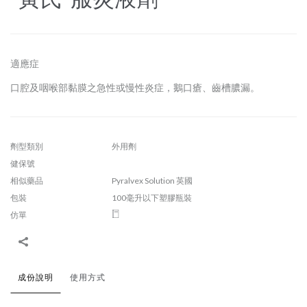
適應症
口腔及咽喉部黏膜之急性或慢性炎症，鵝口瘡、齒槽膿漏。
劑型類別
外用劑
健保號
相似藥品
Pyralvex Solution 英國
包裝
100毫升以下塑膠瓶裝
仿單
成份說明
使用方式