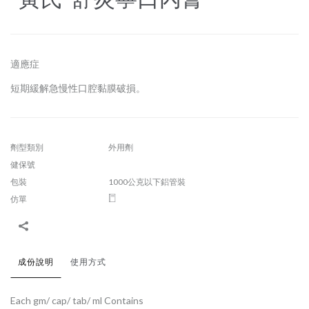
適應症
短期緩解急慢性口腔黏膜破損。
劑型類別
外用劑
健保號
包裝
1000公克以下鋁管裝
仿單
成份說明
使用方式
Each gm/ cap/ tab/ ml Contains