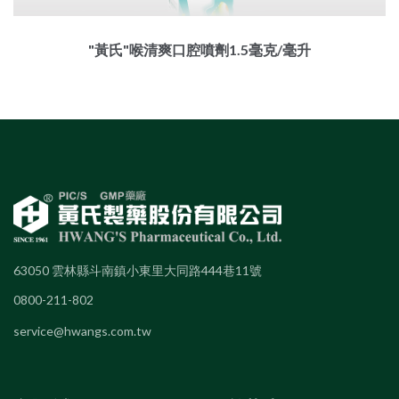
"黃氏"喉清爽口腔噴劑1.5毫克/毫升
63050 雲林縣斗南鎮小東里大同路444巷11號
0800-211-802
service@hwangs.com.tw