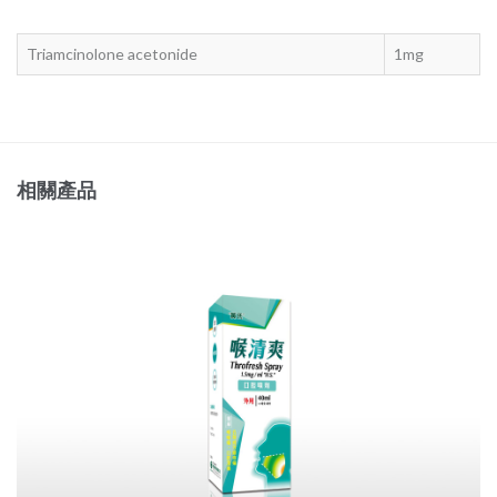
Triamcinolone acetonide
1mg
相關產品