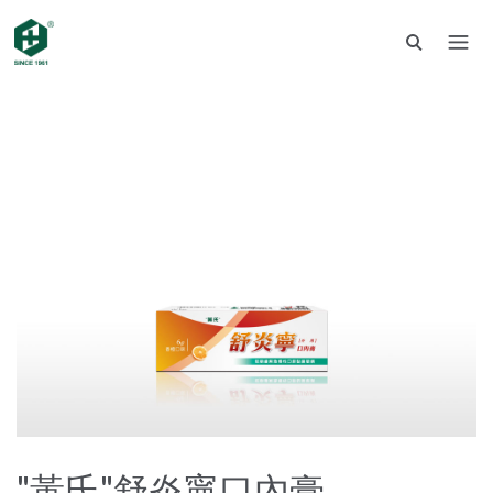
"黃氏"舒炎寧口內膏