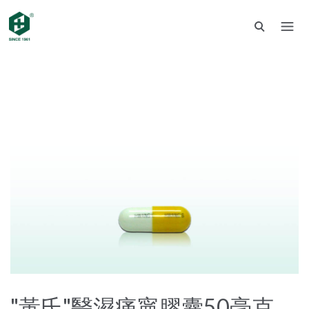
"黃氏"醫濕痛寧膠囊50毫克