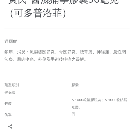
（可多普洛菲）
適應症
鎮痛、消炎：風濕樣關節炎、骨關節炎、腰背痛、神經痛、急性關
節炎、肌肉疼痛、外傷及手術後疼痛之緩解。
劑型類別
膠囊
健保號
6-1000粒塑膠瓶裝；6-1000粒鋁箔
包裝
盒裝。
仿單