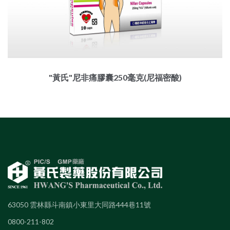
"黃氏"尼非痛膠囊250毫克(尼福密酸)
63050 雲林縣斗南鎮小東里大同路444巷11號
0800-211-802