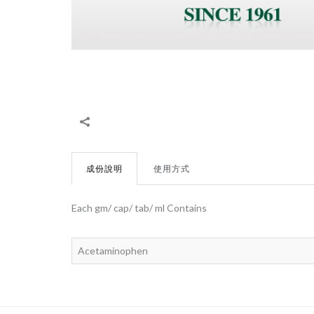
成份說明
使用方式
Each gm/ cap/ tab/ ml Contains
Acetaminophen