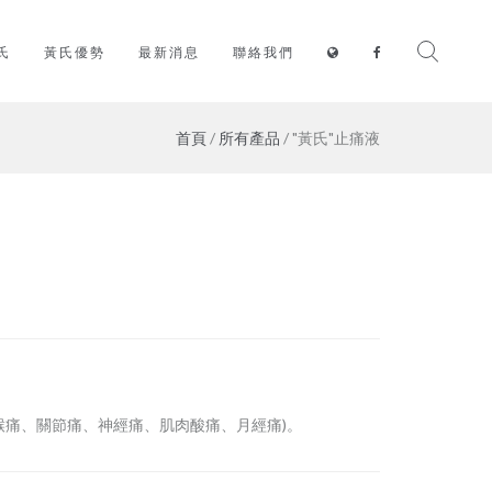
氏
黃氏優勢
最新消息
聯絡我們
首頁
/
所有產品
/ "黃氏"止痛液
喉痛、關節痛、神經痛、肌肉酸痛、月經痛)。