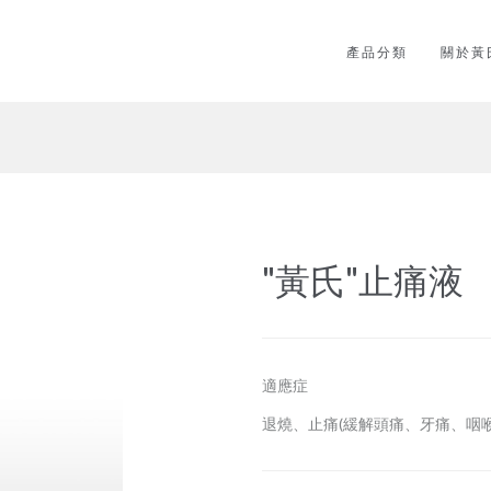
產品分類
關於黃
"黃氏"止痛液
適應症
退燒、止痛(緩解頭痛、牙痛、咽