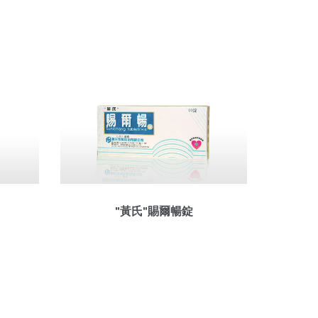
"黃氏"賜爾暢錠