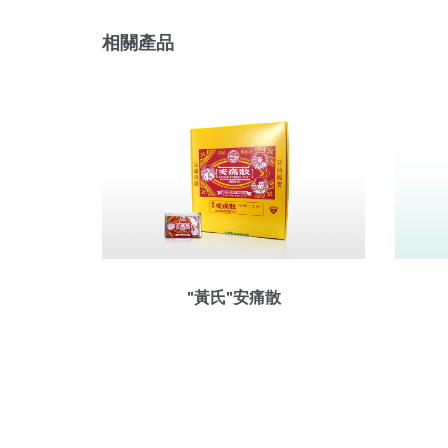
相關產品
"黃氏"安痛散