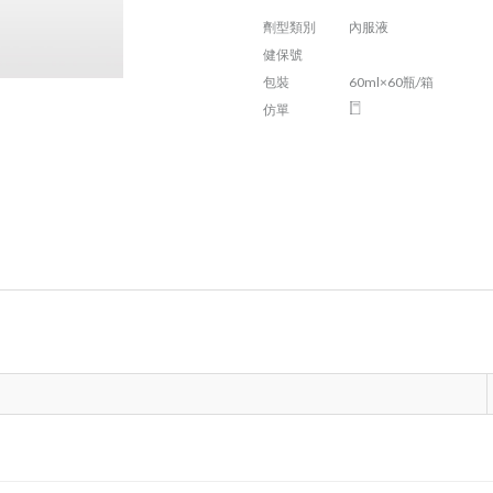
劑型類別
內服液
健保號
包裝
60ml×60瓶/箱
仿單