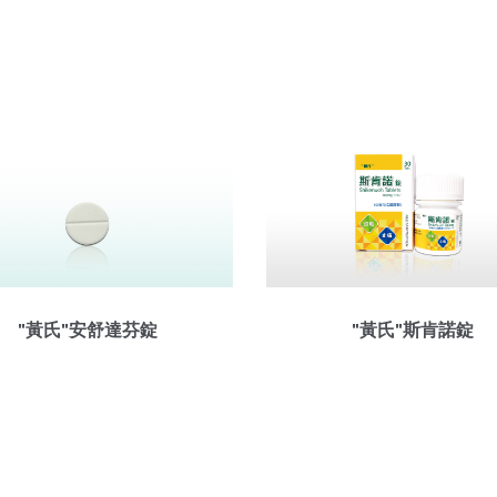
"黃氏"安舒達芬錠
"黃氏"斯肯諾錠