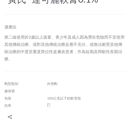
適應症
第二線使用於2歲以上孩童、青少年及成人因為潛在危險而不宜使用
其他傳統治療、或對其他傳統治療反應不充分、或無法耐受其他傳
統治療的中度至重度異位性皮膚炎患者，作為短期及間歇性長期治
療。
劑型類別
外用劑
健保號
包裝
100公克以下鋁軟管裝
仿單