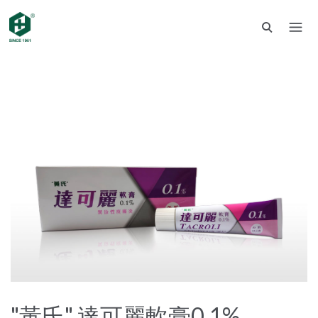
"黃氏" 達可麗軟膏0.1%