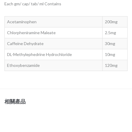
Each gm/ cap/ tab/ ml Contains
Acetaminophen
200mg
Chlorpheniramine Maleate
2.5mg
Caffeine Dehydrate
30mg
DL-Methylephedrine Hydrochloride
10mg
Ethoxybenzamide
120mg
相關產品