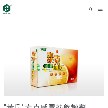
"黃氏"泰克感冒熱飲散劑