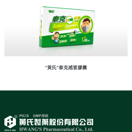
"黃氏"泰克感冒膠囊