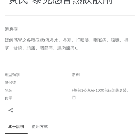
適應症
緩解感冒之各種症狀(流鼻水、鼻塞、打噴嚏、咽喉痛、咳嗽、畏
寒、發燒、頭痛、關節痛、肌肉酸痛)。
劑型類別
散劑
健保號
包裝
(每包1公克)6-1000包鋁箔袋盒裝。
仿單
成份說明
使用方式