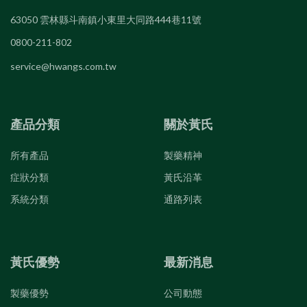
63050 雲林縣斗南鎮小東里大同路444巷11號
0800-211-802
service@hwangs.com.tw
產品分類
關於黃氏
所有產品
製藥精神
症狀分類
黃氏沿革
系統分類
通路列表
黃氏優勢
最新消息
製藥優勢
公司動態