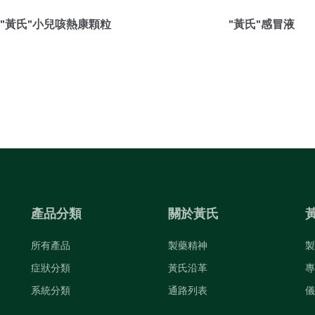
"黃氏"小兒咳熱康顆粒
"黃氏"感冒液
產品分類
關於黃氏
所有產品
製藥精神
製
症狀分類
黃氏沿革
專
系統分類
通路列表
儀