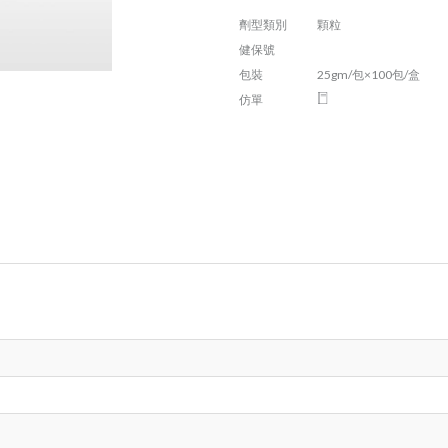
劑型類別
顆粒
健保號
包裝
25gm/包×100包/盒
仿單