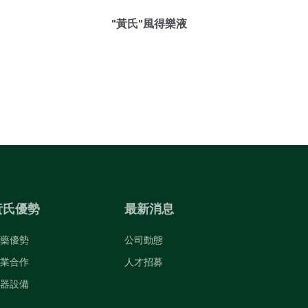
"黃氏"風得樂液
黃氏優勢
最新消息
藥優勢
公司動態
業合作
人才招募
器設備