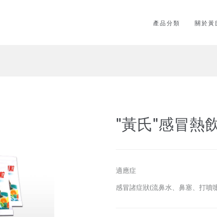
產品分類
關於黃
"黃氏"感冒熱
適應症
感冒諸症狀(流鼻水、鼻塞、打噴