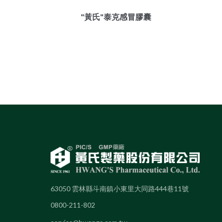
"黃氏"泰克感冒膠囊
63050 雲林縣斗南鎮小東里大同路444巷11號
0800-211-802