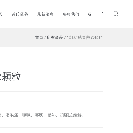
氏
黃氏優勢
最新消息
聯絡我們
首頁
/
所有產品
/ "黃氏"感冒熱飲顆粒
飲顆粒
嚏、咽喉痛、咳嗽、喀痰、發熱、頭痛)之緩解。