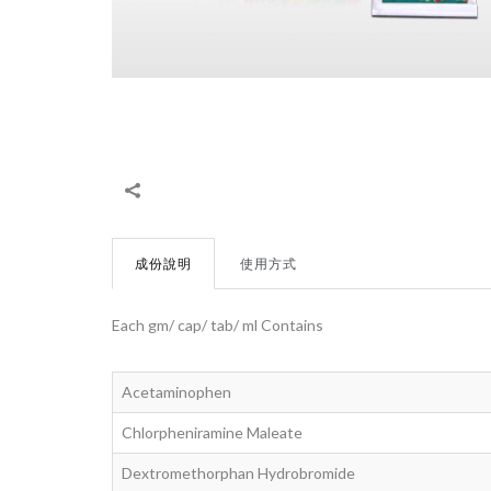
成份說明
使用方式
Each gm/ cap/ tab/ ml Contains
Acetaminophen
Chlorpheniramine Maleate
Dextromethorphan Hydrobromide