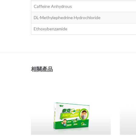
Caffeine Anhydrous
DL-Methylephedrine Hydrochloride
Ethoxybenzamide
相關產品