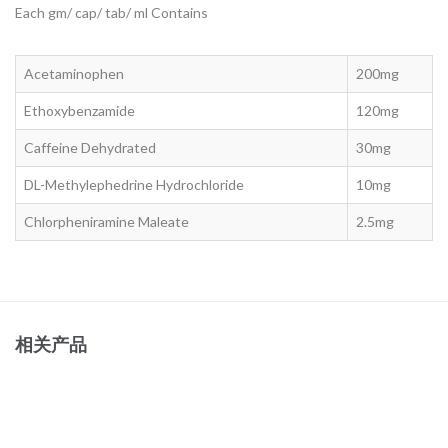
Each gm/ cap/ tab/ ml Contains
Acetaminophen
200mg
Ethoxybenzamide
120mg
Caffeine Dehydrated
30mg
DL-Methylephedrine Hydrochloride
10mg
Chlorpheniramine Maleate
2.5mg
相关产品