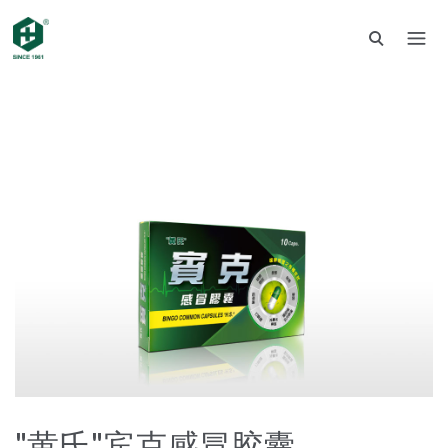
"黄氏"宾克感冒胶囊