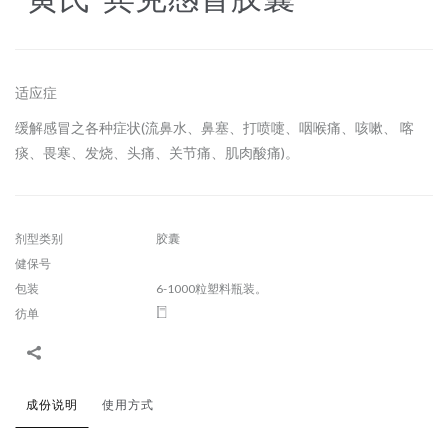
适应症
缓解感冒之各种症状(流鼻水、鼻塞、打喷嚏、咽喉痛、咳嗽、 喀
痰、畏寒、发烧、头痛、关节痛、肌肉酸痛)。
剂型类别
胶囊
健保号
包装
6-1000粒塑料瓶装。
彷单
成份说明
使用方式