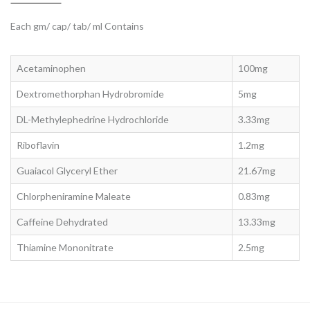
Each gm/ cap/ tab/ ml Contains
Acetaminophen
100mg
Dextromethorphan Hydrobromide
5mg
DL-Methylephedrine Hydrochloride
3.33mg
Riboflavin
1.2mg
Guaiacol Glyceryl Ether
21.67mg
Chlorpheniramine Maleate
0.83mg
Caffeine Dehydrated
13.33mg
Thiamine Mononitrate
2.5mg