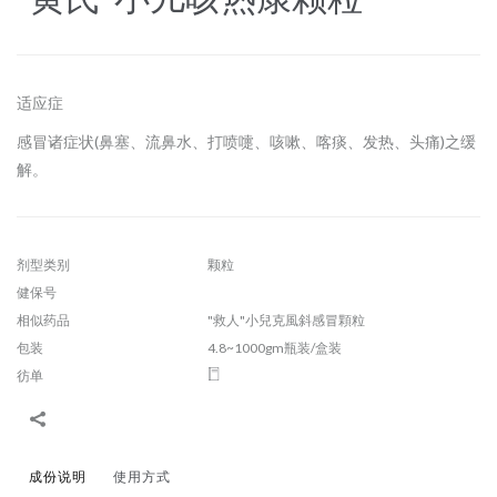
适应症
感冒诸症状(鼻塞、流鼻水、打喷嚏、咳嗽、喀痰、发热、头痛)之缓
解。
剂型类别
颗粒
健保号
相似药品
"救人"小兒克風斜感冒顆粒
包装
4.8~1000gm瓶装/盒装
彷单
成份说明
使用方式