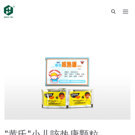
"黄氏"小儿咳热康颗粒