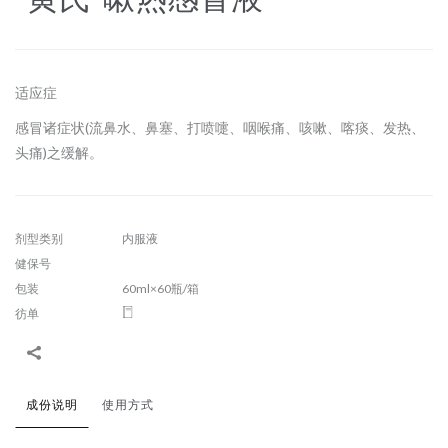
适应症
感冒诸症状(流鼻水、鼻塞、打喷嚏、咽喉痛、咳嗽、喀痰、发热、
头痛)之缓解。
剂型类别
内服液
健保号
包装
60ml×60瓶/箱
彷单
成份说明
使用方式