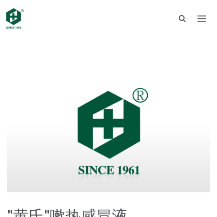
"黄氏"嗽热感冒液