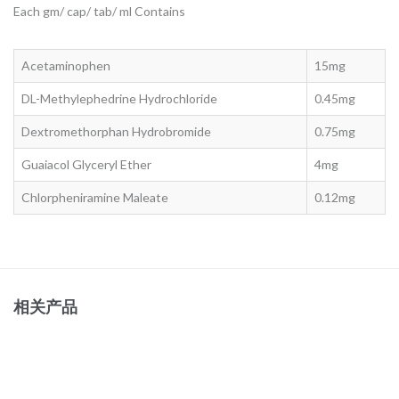
Each gm/ cap/ tab/ ml Contains
Acetaminophen
15mg
DL-Methylephedrine Hydrochloride
0.45mg
Dextromethorphan Hydrobromide
0.75mg
Guaiacol Glyceryl Ether
4mg
Chlorpheniramine Maleate
0.12mg
相关产品