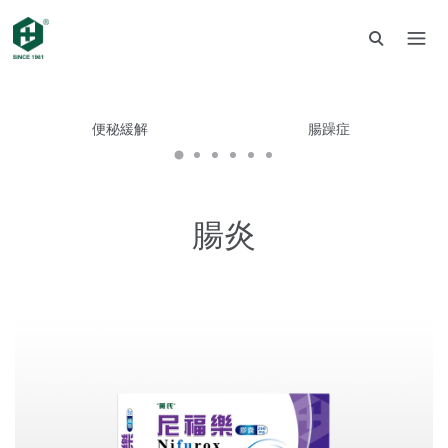
便秘緩解
腸躁症
腸炎