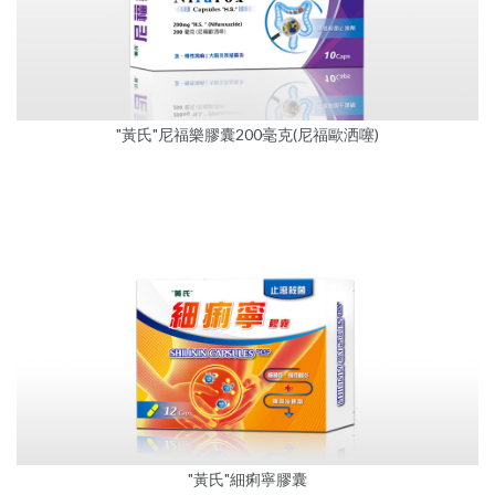
"黃氏"尼福樂膠囊200毫克(尼福歐洒噻)
"黃氏"細痢寧膠囊