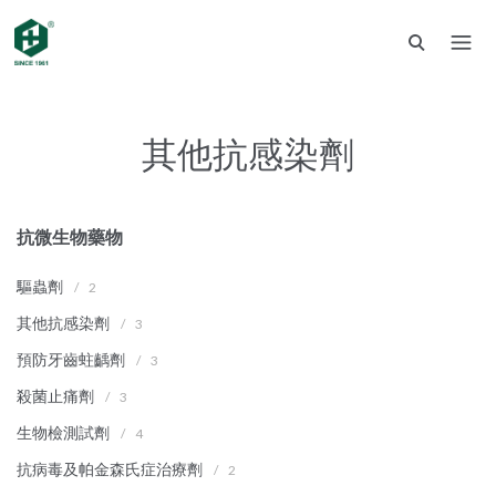
其他抗感染劑
抗微生物藥物
驅蟲劑
/
2
其他抗感染劑
/
3
預防牙齒蛀齲劑
/
3
殺菌止痛劑
/
3
生物檢測試劑
/
4
抗病毒及帕金森氏症治療劑
/
2