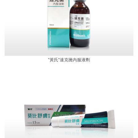
"黃氏"速克黴內服液劑