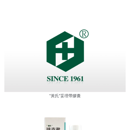
"黃氏"妥理帶膠囊