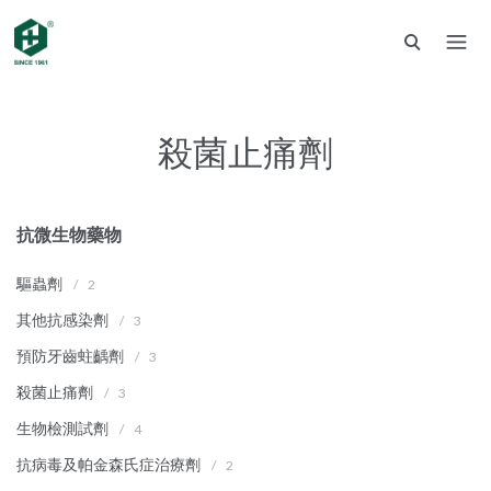
殺菌止痛劑
抗微生物藥物
驅蟲劑
/
2
其他抗感染劑
/
3
預防牙齒蛀齲劑
/
3
殺菌止痛劑
/
3
生物檢測試劑
/
4
抗病毒及帕金森氏症治療劑
/
2