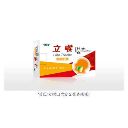
"黃氏"立喉口含錠２毫克(吡啶)