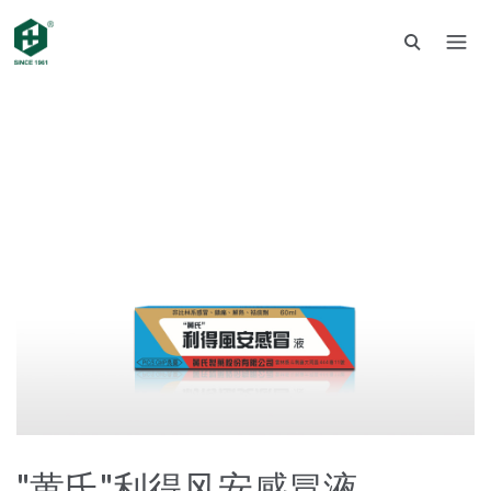
"黄氏"利得风安感冒液