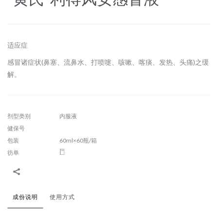
适应症
感冒诸症状(鼻塞、流鼻水、打喷嚏、咳嗽、喀痰、发热、头痛)之缓
解。
剂型类别
内服液
健保号
包装
60ml×60瓶/箱
彷单
成份说明
使用方式