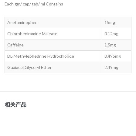
Each gm/ cap/ tab/ ml Contains
Acetaminophen
15mg
Chlorpheniramine Maleate
0.12mg
Caffeine
1.5mg
DL-Methylephedrine Hydrochloride
0.495mg
Guaiacol Glyceryl Ether
2.49mg
相关产品